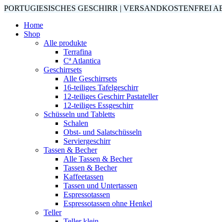
PORTUGIESISCHES GESCHIRR | VERSANDKOSTENFREI AB 7
Home
Shop
Alle produkte
Terrafina
Cª Atlantica
Geschirrsets
Alle Geschirrsets
16-teiliges Tafelgeschirr
12-teiliges Geschirr Pastateller
12-teiliges Essgeschirr
Schüsseln und Tabletts
Schalen
Obst- und Salatschüsseln
Serviergeschirr
Tassen & Becher
Alle Tassen & Becher
Tassen & Becher
Kaffeetassen
Tassen und Untertassen
Espressotassen
Espressotassen ohne Henkel
Teller
Teller klein