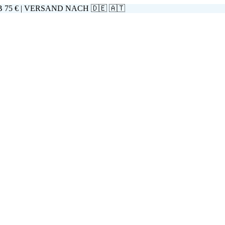
5 € | VERSAND NACH 🇩🇪 🇦🇹