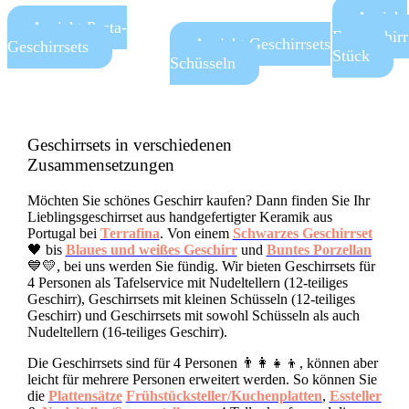
Ansicht
Ansicht Pasta-
Essgeschirr
Ansicht Geschirrsets
Geschirrsets
Stück
Schüsseln
Geschirrsets in verschiedenen
Zusammensetzungen
Möchten Sie schönes Geschirr kaufen? Dann finden Sie Ihr
Lieblingsgeschirrset aus handgefertigter Keramik aus
Portugal bei
Terrafina
. Von einem
Schwarzes Geschirrset
🖤 bis
Blaues und weißes Geschirr
und
Buntes Porzellan
💙💛, bei uns werden Sie fündig. Wir bieten Geschirrsets für
4 Personen als Tafelservice mit Nudeltellern (12-teiliges
Geschirr), Geschirrsets mit kleinen Schüsseln (12-teiliges
Geschirr) und Geschirrsets mit sowohl Schüsseln als auch
Nudeltellern (16-teiliges Geschirr).
Die Geschirrsets sind für 4 Personen 👨‍👩‍👧‍👦, können aber
leicht für mehrere Personen erweitert werden. So können Sie
die
Plattensätze
Frühstücksteller/Kuchenplatten
,
Essteller