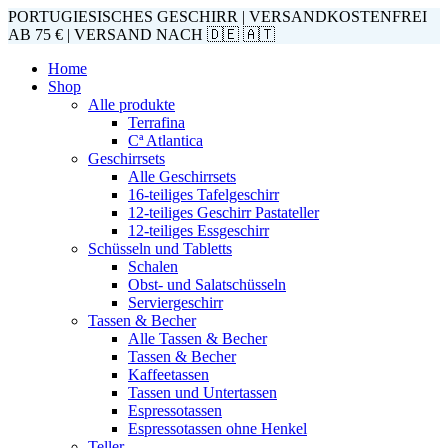
PORTUGIESISCHES GESCHIRR | VERSANDKOSTENFREI
AB 75 € | VERSAND NACH 🇩🇪 🇦🇹
Home
Shop
Alle produkte
Terrafina
Cª Atlantica
Geschirrsets
Alle Geschirrsets
16-teiliges Tafelgeschirr
12-teiliges Geschirr Pastateller
12-teiliges Essgeschirr
Schüsseln und Tabletts
Schalen
Obst- und Salatschüsseln
Serviergeschirr
Tassen & Becher
Alle Tassen & Becher
Tassen & Becher
Kaffeetassen
Tassen und Untertassen
Espressotassen
Espressotassen ohne Henkel
Teller