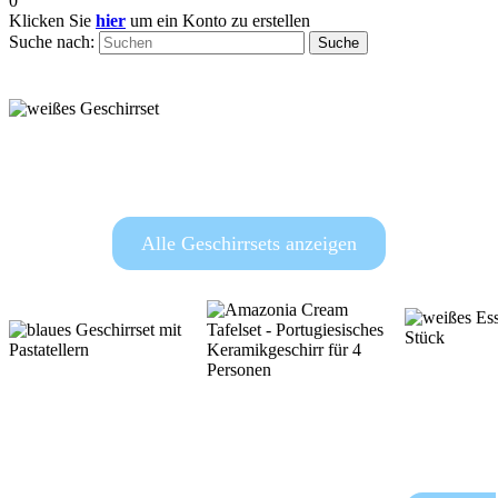
0
Klicken Sie
hier
um ein Konto zu erstellen
Suche nach:
Suche
Geschirrsets
Alle Geschirrsets anzeigen
Essge
Geschirrsets
Geschirrsets
16 St
Nudeln
Geschirr