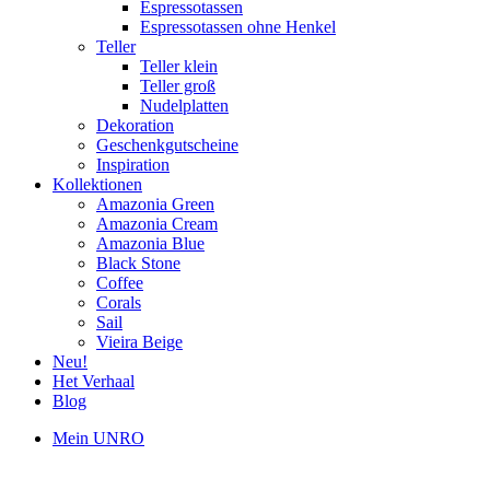
Espressotassen
Espressotassen ohne Henkel
Teller
Teller klein
Teller groß
Nudelplatten
Dekoration
Geschenkgutscheine
Inspiration
Kollektionen
Amazonia Green
Amazonia Cream
Amazonia Blue
Black Stone
Coffee
Corals
Sail
Vieira Beige
Neu!
Het Verhaal
Blog
Mein UNRO