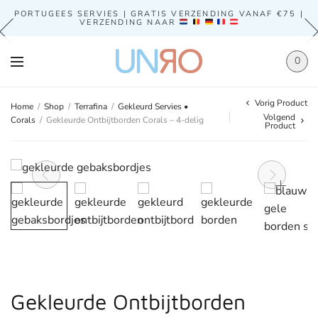
PORTUGEES SERVIES | GRATIS VERZENDING VANAF €75 |
VERZENDING NAAR
0
Vorig Product
Home
/
Shop
/
Terrafina
/
Gekleurd Servies •
Volgend
Corals
/
Gekleurde Ontbijtborden Corals – 4-delig
Product
Gekleurde Ontbijtborden