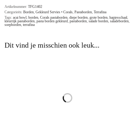
Artikelnummer:
TFG1402
Categorieën:
Borden
,
Gekleurd Servies • Corals
,
Pastaborden
,
Terrafina
Tags:
acai bowl
,
borden
,
Corals pastaborden
,
diepe borden
,
grote borden
,
hapjesschaal
,
kleurrijk pastaborden
,
pasta borden gekleurd
,
pastaborden
,
salade borden
,
saladeborden
,
soepborden
,
terrafina
Dit vind je misschien ook leuk...
Gekleurde Serveerschalen Corals
Gekleurde Theemokken 450 ml
– 2-groottes
Corals – 2-delig
€
89,00
€
42,00
incl. btw.
incl. btw.
Lees verder
Lees verder
Gekleurde Ontbijtborden Corals
Gekleurd Servies Pastaborden Set
– 4-delig
Corals – 4-personen
€
79,00
€
253,00
incl. btw.
incl. btw.
Lees verder
Lees verder