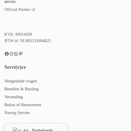
Lees verder
Official Partner of:
KVK: 80914438
BTW-id: NL003533004B25
Servi(e)ce
Gekleurd Serviesset Corals met
Eierdopjes Gekleurde
Veelgestelde vragen
Kommen – 4 personen
Espressobekers 50 ml Corals – 6-
Bestellen & Betaling
delig
€
240,00
incl. btw.
Verzending
€
49,00
Lees verder
incl. btw.
Ruilen of Retourneren
Lees verder
Nazorg Servies
Nederlands