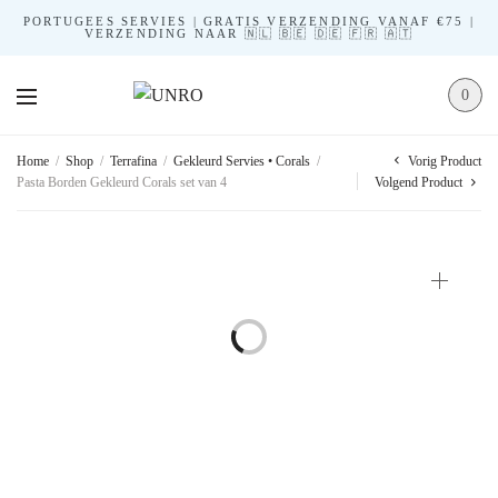
PORTUGEES SERVIES | GRATIS VERZENDING VANAF €75 |
VERZENDING NAAR 🇳🇱 🇧🇪 🇩🇪 🇫🇷 🇦🇹
0
Vorig Product
Home
/
Shop
/
Terrafina
/
Gekleurd Servies • Corals
/
Pasta Borden Gekleurd Corals set van 4
Volgend Product