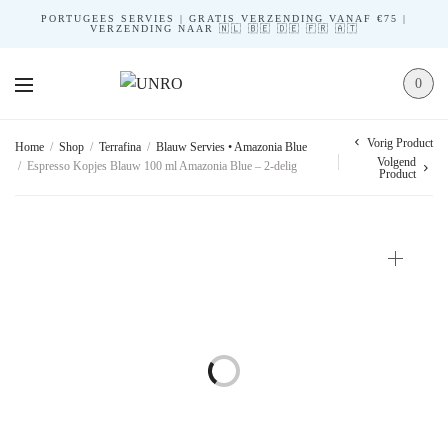
PORTUGEES SERVIES | GRATIS VERZENDING VANAF €75 |
VERZENDING NAAR 🇳🇱 🇧🇪 🇩🇪 🇫🇷 🇦🇹
0
Vorig Product
Home
/
Shop
/
Terrafina
/
Blauw Servies • Amazonia Blue
Volgend
/
Espresso Kopjes Blauw 100 ml Amazonia Blue – 2-delig
Product