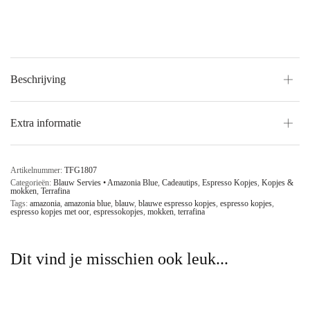
Beschrijving
Extra informatie
Artikelnummer:
TFG1807
Categorieën:
Blauw Servies • Amazonia Blue
,
Cadeautips
,
Espresso Kopjes
,
Kopjes &
mokken
,
Terrafina
Tags:
amazonia
,
amazonia blue
,
blauw
,
blauwe espresso kopjes
,
espresso kopjes
,
espresso kopjes met oor
,
espressokopjes
,
mokken
,
terrafina
Dit vind je misschien ook leuk...
Fruitschaal Blauw Amazonia
Cappuccino Mokken Blauw 350