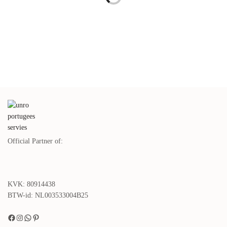
Eierdopjes Bruine
Witte Espressokopjes 100 ml Sail
Espressobekers 50 ml Coffee – 6-
– 2-delig
delig
€
29,00
incl. btw.
€
49,00
Lees verder
incl. btw.
Toevoegen aan winkelwagen
Blauwe Schaaltjes Amazonia
Blauwe Serviesset Amazonia
Blue – 2-delig
Blue – 4 personen
€
39,00
€
240,00
incl. btw.
incl. btw.
Toevoegen aan winkelwagen
Lees verder
Official Partner of:
KVK: 80914438
BTW-id: NL003533004B25