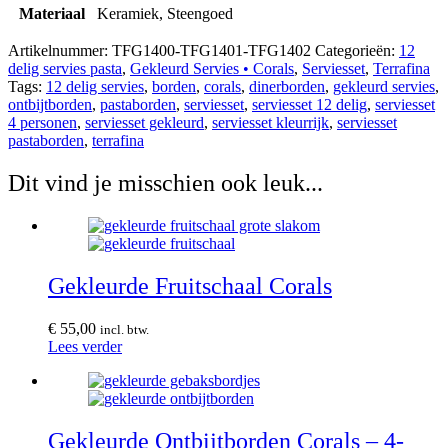
Materiaal
Keramiek, Steengoed
Artikelnummer:
TFG1400-TFG1401-TFG1402
Categorieën:
12
delig servies pasta
,
Gekleurd Servies • Corals
,
Serviesset
,
Terrafina
Tags:
12 delig servies
,
borden
,
corals
,
dinerborden
,
gekleurd servies
,
ontbijtborden
,
pastaborden
,
serviesset
,
serviesset 12 delig
,
serviesset
4 personen
,
serviesset gekleurd
,
serviesset kleurrijk
,
serviesset
pastaborden
,
terrafina
Dit vind je misschien ook leuk...
Gekleurde Fruitschaal Corals
€
55,00
incl. btw.
Lees verder
Gekleurde Ontbijtborden Corals – 4-