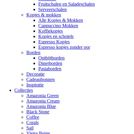
Fruitschalen en Saladeschalen
Serveerschalen
Kopjes & mokken
Alle Kopjes & Mokken
Cappuccino Mokken
Koffiekopjes
Kopjes en schotels
Espresso Kopjes
Espresso kopjes zonder oor
Borden
Ontbijtborden
Dinerborden
Pastaborden
Decoratie
Cadeaubonnen
Inspiratie
Collecties
Amazonia Green
Amazonia Cream
Amazonia Blue
Black Stone
Coffee
Corals
Sail
Vieira Beige