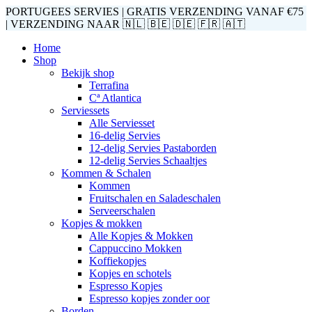
PORTUGEES SERVIES | GRATIS VERZENDING VANAF €75
| VERZENDING NAAR 🇳🇱 🇧🇪 🇩🇪 🇫🇷 🇦🇹
Home
Shop
Bekijk shop
Terrafina
Cª Atlantica
Serviessets
Alle Serviesset
16-delig Servies
12-delig Servies Pastaborden
12-delig Servies Schaaltjes
Kommen & Schalen
Kommen
Fruitschalen en Saladeschalen
Serveerschalen
Kopjes & mokken
Alle Kopjes & Mokken
Cappuccino Mokken
Koffiekopjes
Kopjes en schotels
Espresso Kopjes
Espresso kopjes zonder oor
Borden