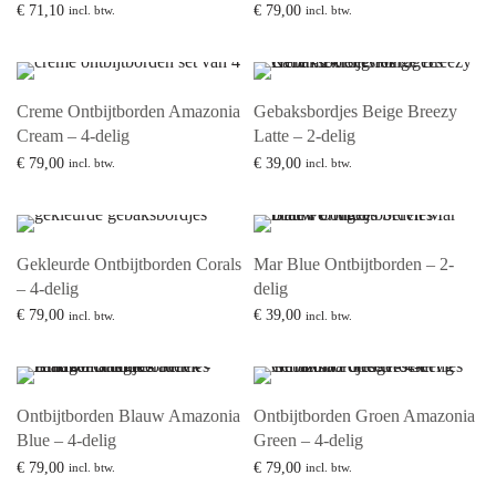
€
71,10
€
79,00
incl. btw.
incl. btw.
Toevoegen aan winkelwagen
Lees verder
Creme Ontbijtborden Amazonia
Gebaksbordjes Beige Breezy
Cream – 4-delig
Latte – 2-delig
€
79,00
€
39,00
incl. btw.
incl. btw.
Lees verder
Toevoegen aan winkelwagen
Gekleurde Ontbijtborden Corals
Mar Blue Ontbijtborden – 2-
– 4-delig
delig
€
79,00
€
39,00
incl. btw.
incl. btw.
Lees verder
Lees verder
Ontbijtborden Blauw Amazonia
Ontbijtborden Groen Amazonia
Blue – 4-delig
Green – 4-delig
€
79,00
€
79,00
incl. btw.
incl. btw.
Toevoegen aan winkelwagen
Lees verder