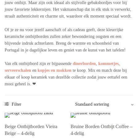
jouw ontbijt. Maar zijn ook ideaal als stijlvolle gebaksbordjes voor bij
jouw favoriete lekkernijen. Het vakmanschap dat in elk stuk is verwerkt,
straalt authenticiteit en charme uit, waardoor elk moment speciaal wordt.
Of je ze nu voor jezelf aanschaft of als cadeau geeft, deze kleurrijke
keramische ontbijtborden zullen zeker bewondering oogsten en een
blijvende indruk achterlaten. Breng de warmte en schoonheid van
Portugal in je dagelijkse leven en geniet van de kunst van het tafelen!
Van elk ontbijtbord zijn er bijpassende
dinerborden
,
kommetjes
,
serveerschalen
en
kopjes en mokken
te koop. Mix en match deze bij
elkaar of koop keramiek van dezelfde collectie zodat jouw eettafel een
mooi geheel is. ❤︎
Filter
Beige Ontbijtborden Vieira
Bruine Borden Ontbijt Coffee –
Beige – 4-delig
4-delig