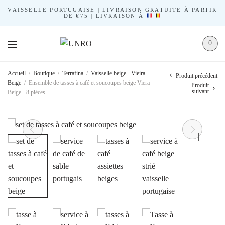
VAISSELLE PORTUGAISE | LIVRAISON GRATUITE À PARTIR
DE €75 | LIVRAISON À
0
Accueil
/
Boutique
/
Terrafina
/
Vaisselle beige - Vieira
Produit précédent
Beige
/
Ensemble de tasses à café et soucoupes beige Viera
Produit
suivant
Beige - 8 pièces