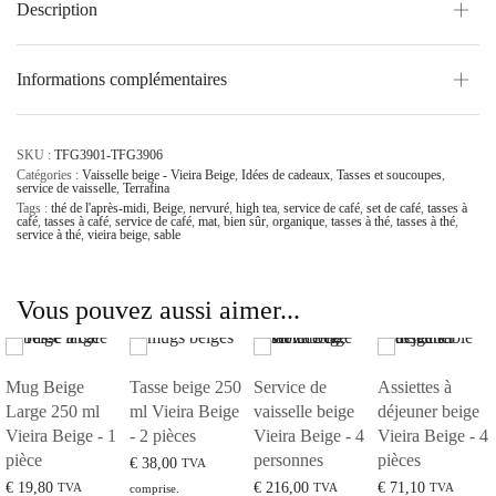
Description
Informations complémentaires
SKU :
TFG3901-TFG3906
Catégories :
Vaisselle beige - Vieira Beige
,
Idées de cadeaux
,
Tasses et soucoupes
,
service de vaisselle
,
Terrafina
Tags :
thé de l'après-midi
,
Beige
,
nervuré
,
high tea
,
service de café
,
set de café
,
tasses à
café
,
tasses à café
,
service de café
,
mat
,
bien sûr
,
organique
,
tasses à thé
,
tasses à thé
,
service à thé
,
vieira beige
,
sable
Vous pouvez aussi aimer...
Mug Beige
Tasse beige 250
Service de
Assiettes à
Large 250 ml
ml Vieira Beige
vaisselle beige
déjeuner beige
Vieira Beige - 1
- 2 pièces
Vieira Beige - 4
Vieira Beige - 4
pièce
personnes
pièces
€
38,00
TVA
€
19,80
€
216,00
€
71,10
TVA
TVA
TVA
comprise.