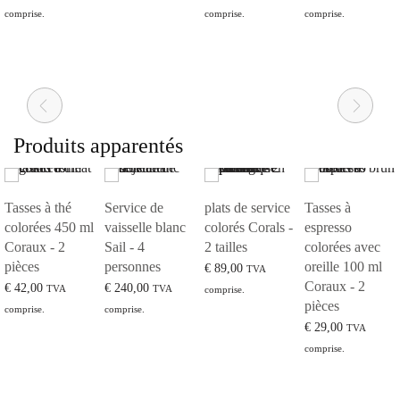
comprise.
comprise.
comprise.
Lire la suite
Ajouter au panier
Lire la suite
Ajouter au panier
Produits apparentés
Tasses à thé
Service de
plats de service
Tasses à
colorées 450 ml
vaisselle blanc
colorés Corals -
espresso
Coraux - 2
Sail - 4
2 tailles
colorées avec
pièces
personnes
oreille 100 ml
€
89,00
TVA
Coraux - 2
€
42,00
€
240,00
TVA
TVA
comprise.
pièces
comprise.
comprise.
Lire la suite
€
29,00
TVA
Lire la suite
Lire la suite
comprise.
Lire la suite