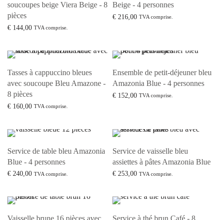
soucoupes beige Viera Beige - 8
Beige - 4 personnes
pièces
€
216,00
TVA comprise.
€
144,00
Lire la suite
TVA comprise.
Ajouter au panier
Tasses à cappuccino bleues
Ensemble de petit-déjeuner bleu
avec soucoupe Bleu Amazone -
Amazonia Blue - 4 personnes
8 pièces
€
152,00
TVA comprise.
€
160,00
Ajouter au panier
TVA comprise.
Lire la suite
Service de table bleu Amazonia
Service de vaisselle bleu
Blue - 4 personnes
assiettes à pâtes Amazonia Blue
€
240,00
€
253,00
TVA comprise.
TVA comprise.
Lire la suite
Lire la suite
Vaisselle brune 16 pièces avec
Service à thé brun Café - 8