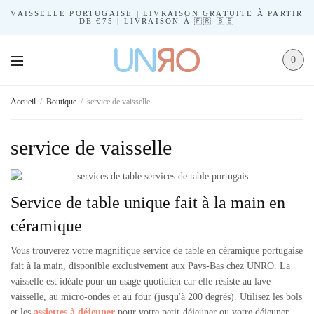
VAISSELLE PORTUGAISE | LIVRAISON GRATUITE À PARTIR
DE €75 | LIVRAISON À 🇫🇷 🇧🇪
0
Accueil
/
Boutique
/
service de vaisselle
service de vaisselle
Service de table unique fait à la main en
céramique
Vous trouverez votre magnifique service de table en céramique portugaise
fait à la main, disponible exclusivement aux Pays-Bas chez UNRO. La
vaisselle est idéale pour un usage quotidien car elle résiste au lave-
vaisselle, au micro-ondes et au four (jusqu'à 200 degrés). Utilisez les bols
et les
assiettes à déjeuner
pour votre petit-déjeuner ou votre déjeuner.