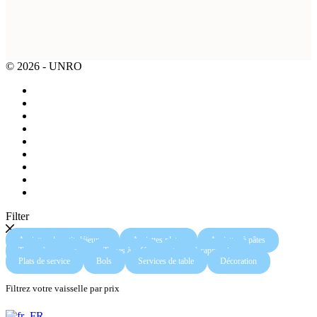
© 2026 - UNRO
Filter
Assiettes de petit-déjeuner
Assiettes plates
Assiettes à pâtes
Tasses à espresso
Tasses à café
tasses à cappuccino
Plats de service
Bols
Services de table
Décoration
Filtrez votre vaisselle par prix