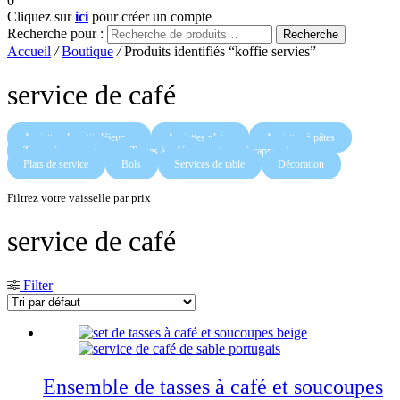
0
Cliquez sur
ici
pour créer un compte
Recherche pour :
Recherche
Accueil
/
Boutique
/
Produits identifiés “koffie servies”
service de café
Assiettes de petit-déjeuner
Assiettes plates
Assiettes à pâtes
Tasses à espresso
Tasses à café
tasses à cappuccino
Plats de service
Bols
Services de table
Décoration
Filtrez votre vaisselle par prix
service de café
Filter
Ensemble de tasses à café et soucoupes