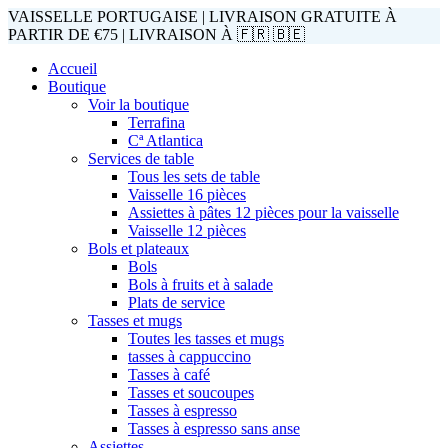
VAISSELLE PORTUGAISE | LIVRAISON GRATUITE À
PARTIR DE €75 | LIVRAISON À 🇫🇷 🇧🇪
Accueil
Boutique
Voir la boutique
Terrafina
Cª Atlantica
Services de table
Tous les sets de table
Vaisselle 16 pièces
Assiettes à pâtes 12 pièces pour la vaisselle
Vaisselle 12 pièces
Bols et plateaux
Bols
Bols à fruits et à salade
Plats de service
Tasses et mugs
Toutes les tasses et mugs
tasses à cappuccino
Tasses à café
Tasses et soucoupes
Tasses à espresso
Tasses à espresso sans anse
Assiettes