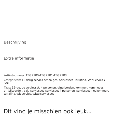
Beschrijving
Extra informatie
Artikelnummer:
TFG2100-TFG2101-TFG2103
Categorieën:
12 delig servies schaaltjes
,
Serviesset
,
Terrafina
,
Wit Servies •
Sail
Tags:
12-delige serviesset
,
4 personen
,
dinerborden
,
kommen
,
kommetjes
,
ontbijtborden
,
sail
,
serviesset
,
serviesset 4 personen
,
serviesset met kommen
,
terrafina
,
wit servies
,
witte serviesset
Dit vind je misschien ook leuk...