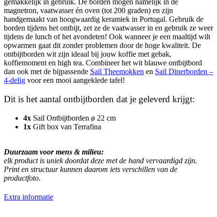
gemakkelijk in gebruik. De borden mogen namelijk in de
magnetron, vaatwasser én oven (tot 200 graden) en zijn
handgemaakt van hoogwaardig keramiek in Portugal. Gebruik de
borden tijdens het ontbijt, zet ze de vaatwasser in en gebruik ze weer
tijdens de lunch of het avondeten! Ook wanneer je een maaltijd wilt
opwarmen gaat dit zonder problemen door de hoge kwaliteit. De
ontbijtborden wit zijn ideaal bij jouw koffie met gebak,
koffiemoment en high tea. Combineer het wit blauwe ontbijtbord
dan ook met de bijpassende
Sail Theemokken
en
Sail Dinerborden –
4-delig
voor een mooi aangeklede tafel!
Dit is het aantal ontbijtborden dat je geleverd krijgt:
4x
Sail Ontbijtborden ø 22 cm
1x
Gift box van Terrafina
Duurzaam voor mens & milieu:
elk product is uniek doordat deze met de hand vervaardigd zijn.
Print en structuur kunnen daarom iets verschillen van de
productfoto.
Extra informatie