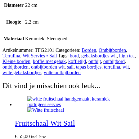
Diameter
22 cm
Hoogte
2,2 cm
Materiaal
Keramiek, Steengoed
Artikelnummer:
TFG2101
Categorieën:
Borden
,
Ontbijtborden
,
Terrafina
,
Wit Servies • Sail
Tags:
bord
,
gebaksbordjes wit
,
high tea
,
Kleine borden
,
koffie met gebak
,
koffietijd
,
ontbijt
,
ontbijtbord
,
ontbijtborden
,
ontbijtborden wit
,
sail
,
tapas bordjes
,
terrafina
,
wit
,
witte gebaksbordjes
,
witte ontbijtborden
Dit vind je misschien ook leuk...
Fruitschaal Wit Sail
€
55,00
incl. btw.