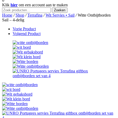
0
Klik
hier
om een account aan te maken
Zoeken
Zoeken
naar:
Home
/
Shop
/
Terrafina
/
Wit Servies • Sail
/
Witte Ontbijtborden
Sail – 4-delig
Vorig Product
Volgend Product