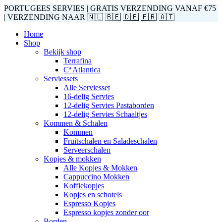
PORTUGEES SERVIES | GRATIS VERZENDING VANAF €75
| VERZENDING NAAR 🇳🇱 🇧🇪 🇩🇪 🇫🇷 🇦🇹
Home
Shop
Bekijk shop
Terrafina
Cª Atlantica
Serviessets
Alle Serviesset
16-delig Servies
12-delig Servies Pastaborden
12-delig Servies Schaaltjes
Kommen & Schalen
Kommen
Fruitschalen en Saladeschalen
Serveerschalen
Kopjes & mokken
Alle Kopjes & Mokken
Cappuccino Mokken
Koffiekopjes
Kopjes en schotels
Espresso Kopjes
Espresso kopjes zonder oor
Borden