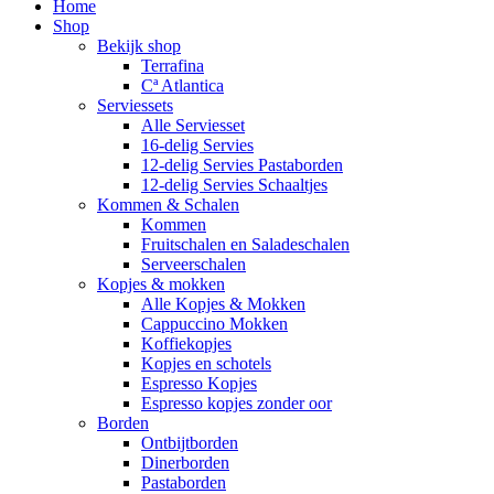
Home
Shop
Bekijk shop
Terrafina
Cª Atlantica
Serviessets
Alle Serviesset
16-delig Servies
12-delig Servies Pastaborden
12-delig Servies Schaaltjes
Kommen & Schalen
Kommen
Fruitschalen en Saladeschalen
Serveerschalen
Kopjes & mokken
Alle Kopjes & Mokken
Cappuccino Mokken
Koffiekopjes
Kopjes en schotels
Espresso Kopjes
Espresso kopjes zonder oor
Borden
Ontbijtborden
Dinerborden
Pastaborden