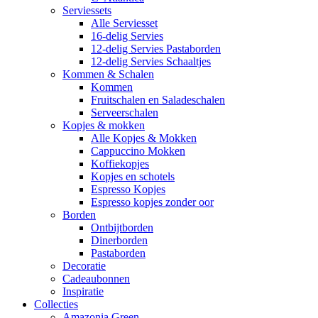
Serviessets
Alle Serviesset
16-delig Servies
12-delig Servies Pastaborden
12-delig Servies Schaaltjes
Kommen & Schalen
Kommen
Fruitschalen en Saladeschalen
Serveerschalen
Kopjes & mokken
Alle Kopjes & Mokken
Cappuccino Mokken
Koffiekopjes
Kopjes en schotels
Espresso Kopjes
Espresso kopjes zonder oor
Borden
Ontbijtborden
Dinerborden
Pastaborden
Decoratie
Cadeaubonnen
Inspiratie
Collecties
Amazonia Green