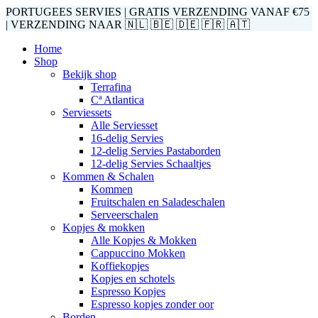
PORTUGEES SERVIES | GRATIS VERZENDING VANAF €75
| VERZENDING NAAR 🇳🇱 🇧🇪 🇩🇪 🇫🇷 🇦🇹
Home
Shop
Bekijk shop
Terrafina
Cª Atlantica
Serviessets
Alle Serviesset
16-delig Servies
12-delig Servies Pastaborden
12-delig Servies Schaaltjes
Kommen & Schalen
Kommen
Fruitschalen en Saladeschalen
Serveerschalen
Kopjes & mokken
Alle Kopjes & Mokken
Cappuccino Mokken
Koffiekopjes
Kopjes en schotels
Espresso Kopjes
Espresso kopjes zonder oor
Borden