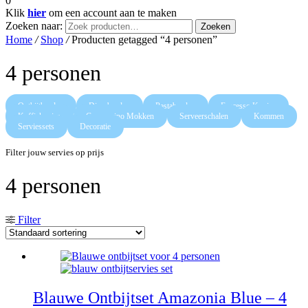
0
Klik
hier
om een account aan te maken
Zoeken naar:
Zoeken
Home
/
Shop
/
Producten getagged “4 personen”
4 personen
Ontbijtborden
Dinerborden
Pastaborden
Espresso Kopjes
Koffiekopjes
Cappuccino Mokken
Serveerschalen
Kommen
Serviessets
Decoratie
Filter jouw servies op prijs
4 personen
Filter
Blauwe Ontbijtset Amazonia Blue – 4