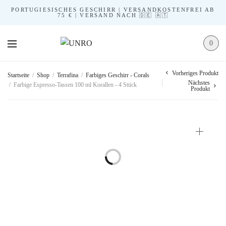
PORTUGIESISCHES GESCHIRR | VERSANDKOSTENFREI AB
75 € | VERSAND NACH 🇩🇪 🇦🇹
0
Vorheriges Produkt
Startseite
/
Shop
/
Terrafina
/
Farbiges Geschirr - Corals
Nächstes
/
Farbige Espresso-Tassen 100 ml Korallen - 4 Stück
Produkt