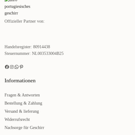
Corals - 4 Personen
Größen
€
240,00
€
89,00
inkl. MwSt.
inkl. MwSt.
Mehr lesen
Mehr lesen
Offizieller Partner von:
Handelsregister: 80914438
Steuernummer: NL003533004B25
Informationen
Fragen & Antworten
Farbige Tassen und Becher -
Farbige Speiseteller Corals - 4-
Bestellung & Zahlung
Corals
tlg.
Versand & lieferung
€
69,00
€
89,00
inkl. MwSt.
inkl. MwSt.
Widerrufsrecht
Mehr lesen
Mehr lesen
Nachsorge für Geschirr