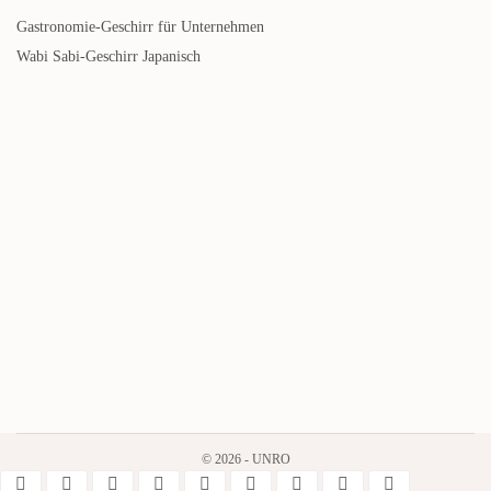
Gastronomie-Geschirr für Unternehmen
Wabi Sabi-Geschirr Japanisch
Farbige Frühstücksschüssel
Corals - 2-teilig
€
39,00
inkl. MwSt.
Mehr lesen
© 2026 - UNRO