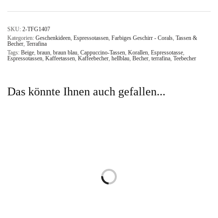
SKU:
2-TFG1407
Kategorien:
Geschenkideen
,
Espressotassen
,
Farbiges Geschirr - Corals
,
Tassen &
Becher
,
Terrafina
Tags:
Beige
,
braun
,
braun blau
,
Cappuccino-Tassen
,
Korallen
,
Espressotasse
,
Espressotassen
,
Kaffeetassen
,
Kaffeebecher
,
hellblau
,
Becher
,
terrafina
,
Teebecher
Das könnte Ihnen auch gefallen...
Farbige Espressotassen mit Ohr
Bunte Frühstücksplatten Corals -
100 ml Korallen - 2-teilig
4-tlg.
€
29,00
€
79,00
inkl. MwSt.
inkl. MwSt.
Mehr lesen
Mehr lesen
Farbige Teebecher 450 ml
Geschirrset farbig 16-teilig mit
Korallen - 2-tlg.
Pastatellern und Schüsseln
€
42,00
€
330,00
inkl. MwSt.
inkl. MwSt.