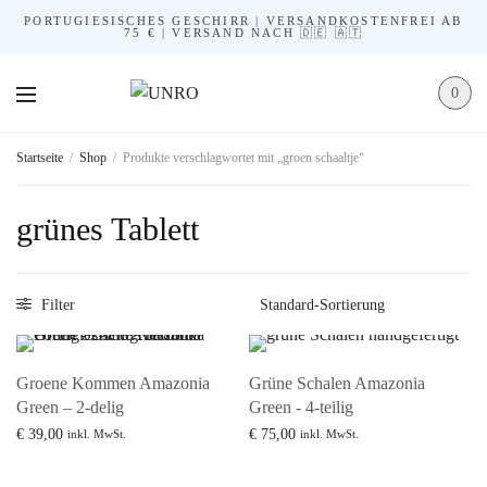
PORTUGIESISCHES GESCHIRR | VERSANDKOSTENFREI AB
75 € | VERSAND NACH 🇩🇪 🇦🇹
0
Startseite
/
Shop
/
Produkte verschlagwortet mit „groen schaaltje“
grünes Tablett
Filter
Groene Kommen Amazonia
Grüne Schalen Amazonia
Green – 2-delig
Green - 4-teilig
€
39,00
€
75,00
inkl. MwSt.
inkl. MwSt.
In den Warenkorb
Mehr lesen