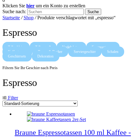
0
Klicken Sie
hier
um ein Konto zu erstellen
Suche nach:
Suche
Startseite
/
Shop
/
Produkte verschlagwortet mit „espresso“
Espresso
Teller klein
Teller groß
Nudelplatten
Espressotassen
Kaffeetassen
Tassen & Becher
Serviergeschirr
Schalen
Geschirrsets
Dekoration
Filtern Sie Ihr Geschirr nach Preis
Espresso
Filter
Braune Espressotassen 100 ml Kaffee -