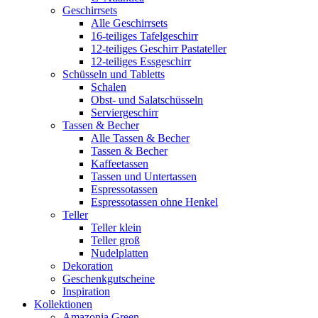
Geschirrsets
Alle Geschirrsets
16-teiliges Tafelgeschirr
12-teiliges Geschirr Pastateller
12-teiliges Essgeschirr
Schüsseln und Tabletts
Schalen
Obst- und Salatschüsseln
Serviergeschirr
Tassen & Becher
Alle Tassen & Becher
Tassen & Becher
Kaffeetassen
Tassen und Untertassen
Espressotassen
Espressotassen ohne Henkel
Teller
Teller klein
Teller groß
Nudelplatten
Dekoration
Geschenkgutscheine
Inspiration
Kollektionen
Amazonia Green