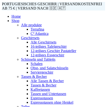
PORTUGIESISCHES GESCHIRR | VERSANDKOSTENFREI
AB 75 € | VERSAND NACH 🇩🇪 🇦🇹
Home
Shop
Alle produkte
Terrafina
Cª Atlantica
Geschirrsets
Alle Geschirrsets
16-teiliges Tafelgeschirr
12-teiliges Geschirr Pastateller
12-teiliges Essgeschirr
Schüsseln und Tabletts
Schalen
Obst- und Salatschüsseln
Serviergeschirr
Tassen & Becher
Alle Tassen & Becher
Tassen & Becher
Kaffeetassen
Tassen und Untertassen
Espressotassen
Espressotassen ohne Henkel
Teller