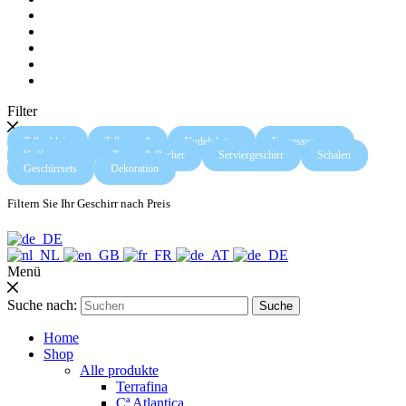
Filter
Teller klein
Teller groß
Nudelplatten
Espressotassen
Kaffeetassen
Tassen & Becher
Serviergeschirr
Schalen
Geschirrsets
Dekoration
Filtern Sie Ihr Geschirr nach Preis
Menü
Suche nach:
Suche
Home
Shop
Alle produkte
Terrafina
Cª Atlantica