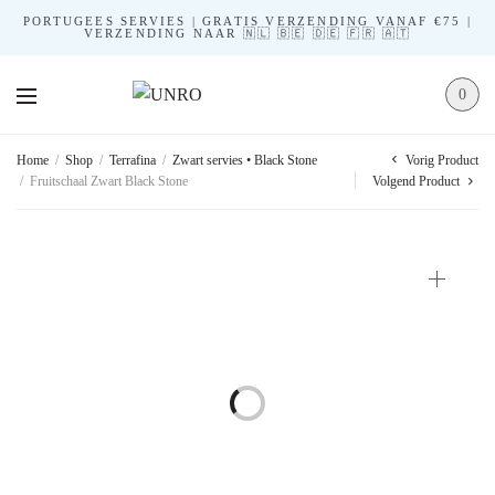
PORTUGEES SERVIES | GRATIS VERZENDING VANAF €75 |
VERZENDING NAAR 🇳🇱 🇧🇪 🇩🇪 🇫🇷 🇦🇹
0
Vorig Product
Home
/
Shop
/
Terrafina
/
Zwart servies • Black Stone
/
Fruitschaal Zwart Black Stone
Volgend Product