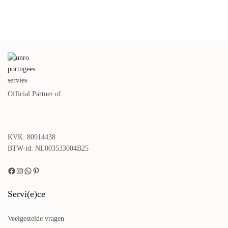
€
89,00
€
42,00
incl. btw.
incl. btw.
Lees verder
Toevoegen aan winkelwagen
Taartplateau Zwart Black Stone
€
92,00
incl. btw.
Lees verder
Official Partner of:
KVK: 80914438
BTW-id: NL003533004B25
Servi(e)ce
Veelgestelde vragen