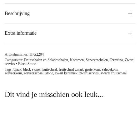
Beschrijving
Extra informatie
Artikelnummer:
TFG2204
Categorieën:
Fruitschalen en Saladeschalen
,
Kommen
,
Serveerschalen
,
Terrafina
,
Zwart
servies • Black Stone
Tags:
black
,
black stone
,
fruitschaal
,
fruitschaal zwart
,
grote kom
,
saladekom
,
serveerkom
,
serveerschaal
,
stone
,
zwart keramiek
,
zwart servies
,
zwarte fruitschaal
Dit vind je misschien ook leuk...
Zwarte Kan Black Stone
Zwarte Serviesset Kommen
Black Stone
€
75,00
incl. btw.
€
240,00
Lees verder
incl. btw.
Lees verder