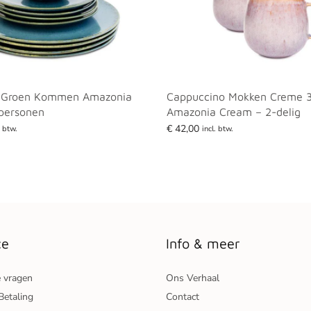
t Groen Kommen Amazonia
Cappuccino Mokken Creme 
 personen
Amazonia Cream – 2-delig
€
42,00
. btw.
incl. btw.
Toevoegen aan winkelwagen
ce
Info & meer
e vragen
Ons Verhaal
Betaling
Contact