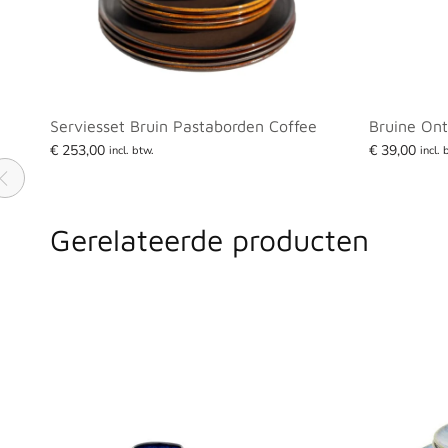
e –
Serviesset Bruin Pastaborden Coffee
Bruine Ont
€
253,00
€
39,00
incl. btw.
incl. 
Lees verder
Toevoegen 
Gerelateerde producten