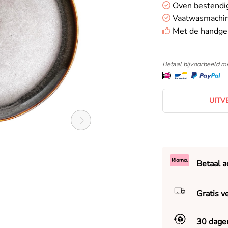
Oven bestendig
Vaatwasmachin
Met de handge
Betaal bijvoorbeeld me
UITV
Betaal a
Gratis v
30 dage