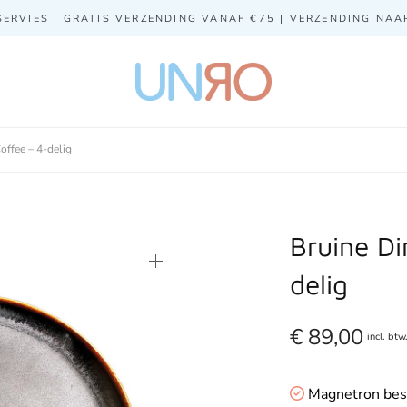
ERVIES | GRATIS VERZENDING VANAF €75 | VERZENDING NA
offee – 4-delig
Bruine Di
delig
€
89,00
incl. btw
Magnetron bes