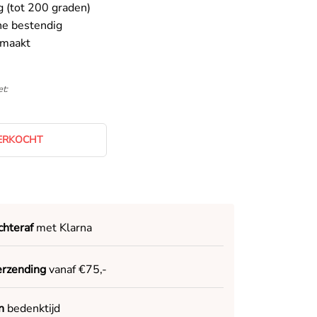
 (tot 200 graden)
e bestendig
maakt
t:
ERKOCHT
chteraf
met Klarna
erzending
vanaf €75,-
n
bedenktijd