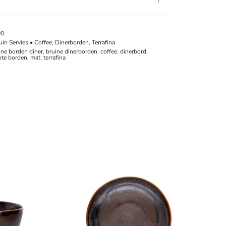
00
uin Servies • Coffee
,
Dinerborden
,
Terrafina
ine borden diner
,
bruine dinerborden
,
coffee
,
dinerbord
,
ote borden
,
mat
,
terrafina
Ei
Co
€
4
To