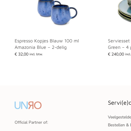
Espresso Kopjes Blauw 100 ml
Serviesse
Amazonia Blue – 2-delig
Green – 4
€
32,00
€
240,00
incl. btw.
incl
Toevoegen aan winkelwagen
Lees verder
Servi(e)
Veelgesteld
Official Partner of:
Bestellen & 