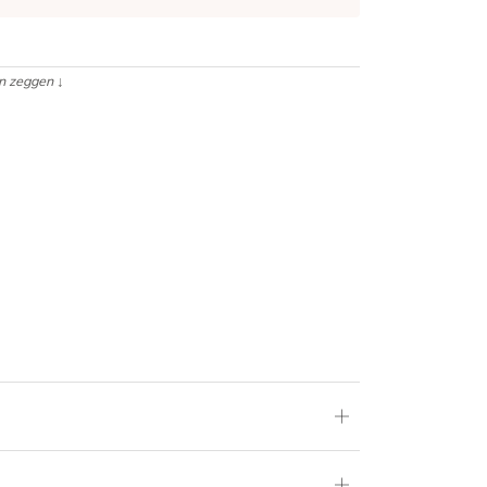
en zeggen
↓