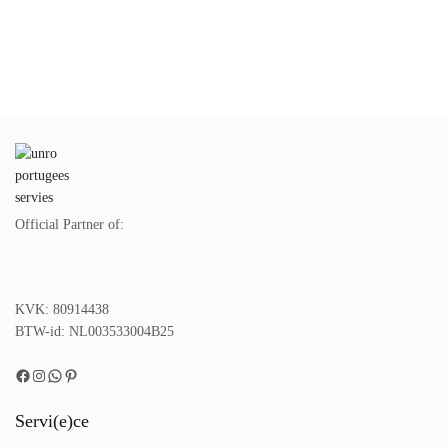
Cream
2-groottes
€
55,00
€
89,00
incl. btw.
incl. btw.
Lees verder
Lees verder
Creme Koffiemok 250 ml
Pasta Borden Creme Amazonia
Amazonia Cream – 1 stuk
Cream set van 4
€
19,00
€
89,00
incl. btw.
incl. btw.
Toevoegen aan winkelwagen
Lees verder
Official Partner of:
KVK: 80914438
BTW-id: NL003533004B25
Servi(e)ce