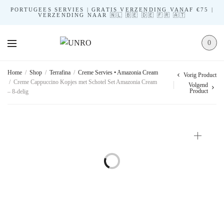
PORTUGEES SERVIES | GRATIS VERZENDING VANAF €75 |
VERZENDING NAAR 🇳🇱 🇧🇪 🇩🇪 🇫🇷 🇦🇹
0
Home
/
Shop
/
Terrafina
/
Creme Servies • Amazonia Cream
Vorig Product
/
Creme Cappuccino Kopjes met Schotel Set Amazonia Cream
Volgend
Product
– 8-delig