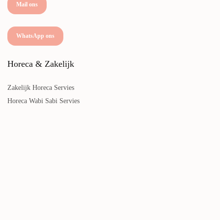
Mail ons
WhatsApp ons
Horeca & Zakelijk
Zakelijk Horeca Servies
Horeca Wabi Sabi Servies
Creme Kopjes en Mokken –
Creme Kan – Amazonia Cream
Amazonia Cream
€
60,00
incl. btw.
€
69,00
Lees verder
incl. btw.
Lees verder