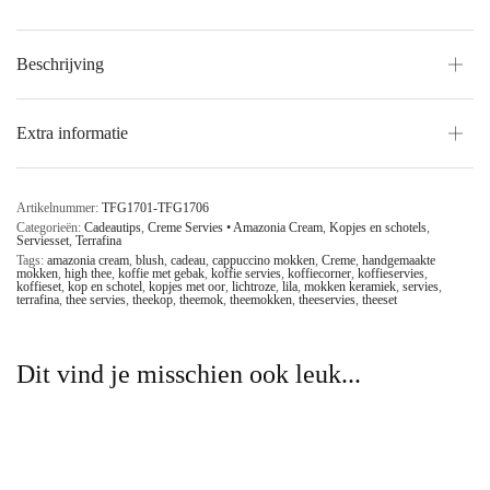
Beschrijving
Extra informatie
Artikelnummer:
TFG1701-TFG1706
Categorieën:
Cadeautips
,
Creme Servies • Amazonia Cream
,
Kopjes en schotels
,
Serviesset
,
Terrafina
Tags:
amazonia cream
,
blush
,
cadeau
,
cappuccino mokken
,
Creme
,
handgemaakte
mokken
,
high thee
,
koffie met gebak
,
koffie servies
,
koffiecorner
,
koffieservies
,
koffieset
,
kop en schotel
,
kopjes met oor
,
lichtroze
,
lila
,
mokken keramiek
,
servies
,
terrafina
,
thee servies
,
theekop
,
theemok
,
theemokken
,
theeservies
,
theeset
Dit vind je misschien ook leuk...
Espressokopjes Creme 100 ml
Creme Schaaltjes Amazonia
Amazonia Cream – 2-delig
Cream – 2-delig