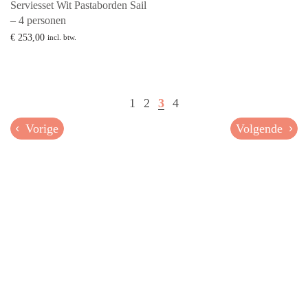
Serviesset Wit Pastaborden Sail
– 4 personen
€
253,00
incl. btw.
Lees verder
1
2
3
4
Vorige
Volgende