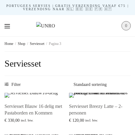
PORTUGEES SERVIES | GRATIS VERZENDING VANAF €75 |
VERZENDING NAAR 🇳🇱 🇧🇪 🇩🇪 🇫🇷 🇦🇹
0
Home
/
Shop
/
Serviesset
/
Pagina 3
Serviesset
Filter
Serviesset Blauw 16 delig met
Serviesset Breezy Latte – 2-
Pastaborden en Kommen
personen
€
330,00
€
120,00
incl. btw.
incl. btw.
Lees verder
Lees verder