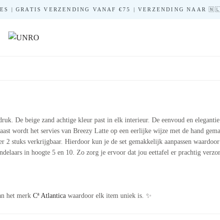
S | GRATIS VERZENDING VANAF €75 | VERZENDING NAAR 🇳🇱 🇧
uk. De beige zand achtige kleur past in elk interieur. De eenvoud en elegantie 
aast wordt het servies van Breezy Latte op een eerlijke wijze met de hand gema
r 2 stuks verkrijgbaar. Hierdoor kun je de set gemakkelijk aanpassen waardoor 
ndelaars in hoogte 5 en 10. Zo zorg je ervoor dat jou eettafel er prachtig verzo
van het merk
Cª Atlantica
waardoor elk item uniek is. ✨