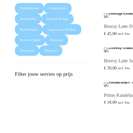
Ontbijtborden
Dinerborden
Pastaborden
Espresso Kopjes
Breezy Latte D
Koffiekopjes
Cappuccino Mokken
€
45,00
incl. btw.
Lees verder
Serveerschalen
Kommen
Serviessets
Decoratie
Breezy Latte S
€
39,00
incl. btw.
Filter jouw servies op prijs
Toevoegen aan w
Primo Kandelaa
€
18,00
incl. btw.
Toevoegen aan w