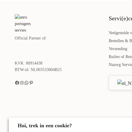
Servi(e)c
Veelgestelde 
Official Partner of:
Bestellen & B
Verzending
Ruilen of Ret
KVK: 80914438
Nazorg Servi
BTW-id: NL003533004B25
Hoi, trek in een cookie?