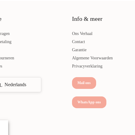
e
Info & meer
vragen
Ons Verhaal
etaling
Contact
Garantie
ourneren
Algemene Voorwaarden
es
Privacyverklaring
Mail ons
Nederlands
WhatsApp ons