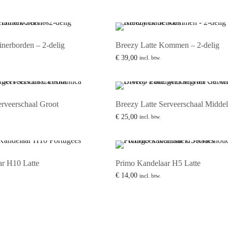
inerborden – 2-delig
Breezy Latte Kommen – 2-delig
€
39,00
incl. btw.
Lees verder
erveerschaal Groot
Breezy Latte Serveerschaal Middel
€
25,00
incl. btw.
inkelwagen
Lees verder
r H10 Latte
Primo Kandelaar H5 Latte
€
14,00
incl. btw.
inkelwagen
Lees verder