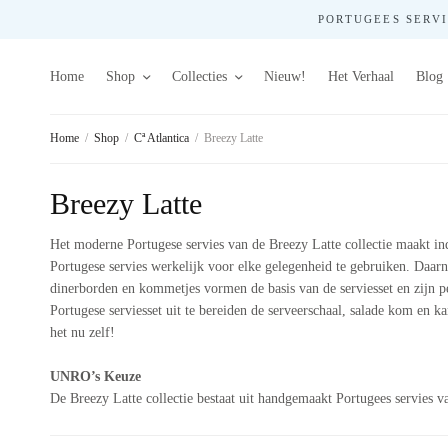
PORTUGEES SERVIE
Home
Shop
Collecties
Nieuw!
Het Verhaal
Blog
Home
/
Shop
/
Cª Atlantica
/
Breezy Latte
Breezy Latte
Het moderne Portugese servies van de Breezy Latte collectie maakt indr
Portugese servies werkelijk voor elke gelegenheid te gebruiken. Daarn
dinerborden en kommetjes vormen de basis van de serviesset en zijn pe
Portugese serviesset uit te bereiden de serveerschaal, salade kom en ka
het nu zelf!
UNRO’s Keuze
De Breezy Latte collectie bestaat uit handgemaakt Portugees servies 