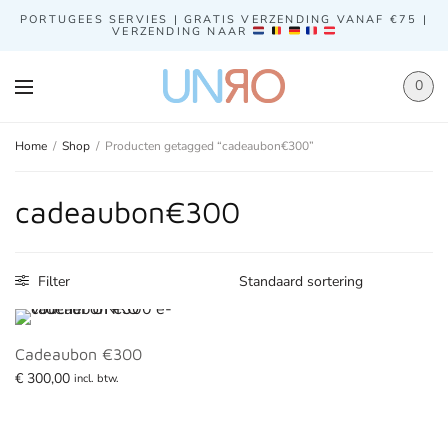
PORTUGEES SERVIES | GRATIS VERZENDING VANAF €75 |
VERZENDING NAAR
0
Home
/
Shop
/
Producten getagged “cadeaubon€300”
cadeaubon€300
Filter
Cadeaubon €300
€
300,00
incl. btw.
Toevoegen aan winkelwagen