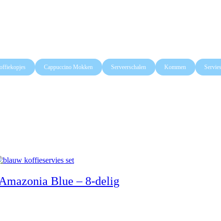
offiekopjes
Cappuccino Mokken
Serveerschalen
Kommen
Servies
Amazonia Blue – 8-delig