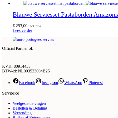
Blauwe Serviesset Pastaborden Amazoni
€
253,00
incl. btw.
Lees verder
Official Partner of:
KVK: 80914438
BTW-id: NL003533004B25
Facebook
Instagram
WhatsApp
Pinterest
Servi(e)ce
Veelgestelde vragen
Bestellen & Betaling
Verzending
Ruilen of Retourneren