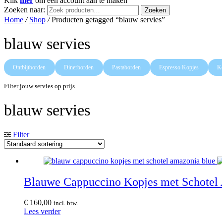
Klik
hier
om een account aan te maken
Zoeken naar:
Zoeken
Home
/
Shop
/
Producten getagged “blauw servies”
blauw servies
Ontbijtborden
Dinerborden
Pastaborden
Espresso Kopjes
K
Filter jouw servies op prijs
blauw servies
Filter
Blauwe Cappuccino Kopjes met Schotel 
€
160,00
incl. btw.
Lees verder