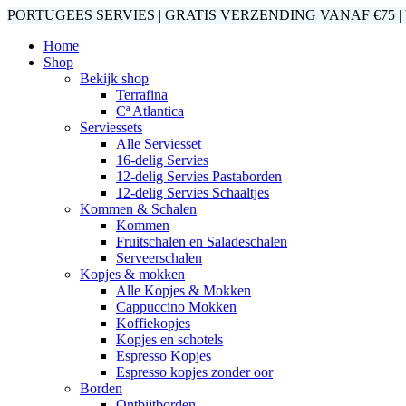
PORTUGEES SERVIES | GRATIS VERZENDING VANAF €75 | V
Home
Shop
Bekijk shop
Terrafina
Cª Atlantica
Serviessets
Alle Serviesset
16-delig Servies
12-delig Servies Pastaborden
12-delig Servies Schaaltjes
Kommen & Schalen
Kommen
Fruitschalen en Saladeschalen
Serveerschalen
Kopjes & mokken
Alle Kopjes & Mokken
Cappuccino Mokken
Koffiekopjes
Kopjes en schotels
Espresso Kopjes
Espresso kopjes zonder oor
Borden
Ontbijtborden