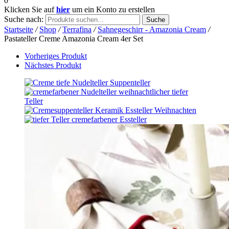
0
Klicken Sie auf
hier
um ein Konto zu erstellen
Suche nach:
Suche
Startseite
/
Shop
/
Terrafina
/
Sahnegeschirr - Amazonia Cream
/
Pastateller Creme Amazonia Cream 4er Set
Vorheriges Produkt
Nächstes Produkt