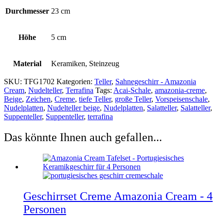
Durchmesser
23 cm
Höhe
5 cm
Material
Keramiken, Steinzeug
SKU:
TFG1702
Kategorien:
Teller
,
Sahnegeschirr - Amazonia
Cream
,
Nudelteller
,
Terrafina
Tags:
Acai-Schale
,
amazonia-creme
,
Beige
,
Zeichen
,
Creme
,
tiefe Teller
,
große Teller
,
Vorspeisenschale
,
Nudelplatten
,
Nudelteller beige
,
Nudelplatten
,
Salatteller
,
Salatteller
,
Suppenteller
,
Suppenteller
,
terrafina
Das könnte Ihnen auch gefallen...
Geschirrset Creme Amazonia Cream - 4
Personen