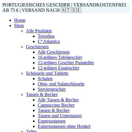
PORTUGIESISCHES GESCHIRR | VERSANDKOSTENFREI
AB 75 € | VERSAND NACH 🇦🇹 🇩🇪
Home
Shop
Alle Produkte
Terrafina
Cª Atlantica
Geschirrsets
Alle Geschirrsets
16-teiliges Tafelgeschirr
12-teiliges Geschirr Pastateller
12-teiliges Essgeschirr
Schüsseln und Tabletts
Schalen
Obst- und Salatschüsseln
Serviergeschirr
Tassen & Becher
Alle Tassen & Becher
Cappuccino Becher
Tassen & Becher
Tassen und Untertassen
Espressotassen
Espressotassen ohne Henkel
Teller