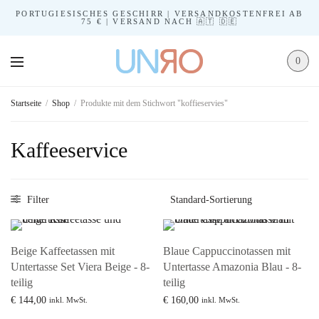
PORTUGIESISCHES GESCHIRR | VERSANDKOSTENFREI AB
75 € | VERSAND NACH 🇦🇹 🇩🇪
0
Startseite
/
Shop
/
Produkte mit dem Stichwort "koffieservies"
Kaffeeservice
Filter
Beige Kaffeetassen mit
Blaue Cappuccinotassen mit
Untertasse Set Viera Beige - 8-
Untertasse Amazonia Blau - 8-
teilig
teilig
€
144,00
€
160,00
inkl. MwSt.
inkl. MwSt.
In den Warenkorb
Mehr lesen