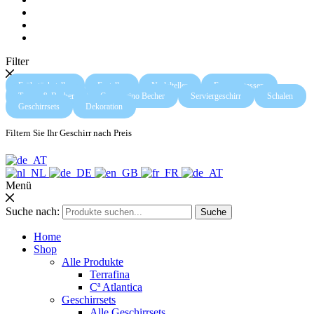
Filter
Frühstücksteller
Essteller
Nudelteller
Espressotassen
Tassen & Becher
Cappuccino Becher
Serviergeschirr
Schalen
Geschirrsets
Dekoration
Filtern Sie Ihr Geschirr nach Preis
Menü
Suche nach:
Suche
Home
Shop
Alle Produkte
Terrafina
Cª Atlantica
Geschirrsets
Alle Geschirrsets