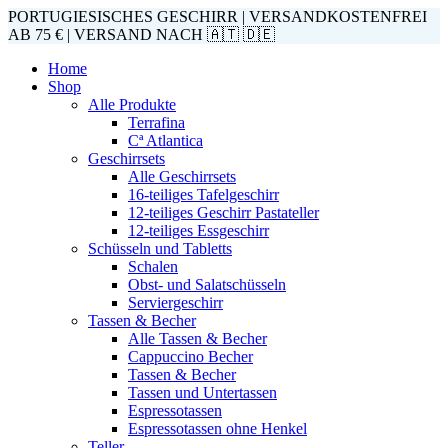
PORTUGIESISCHES GESCHIRR | VERSANDKOSTENFREI
AB 75 € | VERSAND NACH 🇦🇹 🇩🇪
Home
Shop
Alle Produkte
Terrafina
Cª Atlantica
Geschirrsets
Alle Geschirrsets
16-teiliges Tafelgeschirr
12-teiliges Geschirr Pastateller
12-teiliges Essgeschirr
Schüsseln und Tabletts
Schalen
Obst- und Salatschüsseln
Serviergeschirr
Tassen & Becher
Alle Tassen & Becher
Cappuccino Becher
Tassen & Becher
Tassen und Untertassen
Espressotassen
Espressotassen ohne Henkel
Teller