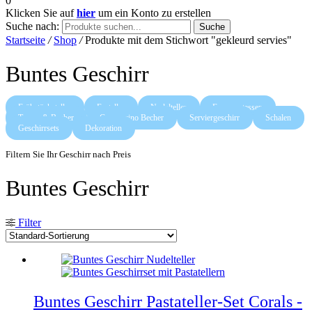
0
Klicken Sie auf
hier
um ein Konto zu erstellen
Suche nach:
Suche
Startseite
/
Shop
/
Produkte mit dem Stichwort "gekleurd servies"
Buntes Geschirr
Frühstücksteller
Essteller
Nudelteller
Espressotassen
Tassen & Becher
Cappuccino Becher
Serviergeschirr
Schalen
Geschirrsets
Dekoration
Filtern Sie Ihr Geschirr nach Preis
Buntes Geschirr
Filter
Buntes Geschirr Pastateller-Set Corals -