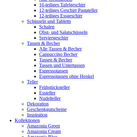
16-teiliges Tafelgeschirr
12-teiliges Geschirr Pastateller
12-teiliges Essgeschirr
Schüsseln und Tabletts
Schalen
Obst- und Salatschüsseln
Serviergeschirr
Tassen & Becher
Alle Tassen & Becher
Cappuccino Becher
Tassen & Becher
Tassen und Untertassen
Espressotassen
Espressotassen ohne Henkel
Teller
Frühstücksteller
Essteller
Nudelteller
Dekoration
Geschenkgutscheine
Inspiration
Kollektionen
Amazonia Green
Amazonia Cream
Amazonia Blue