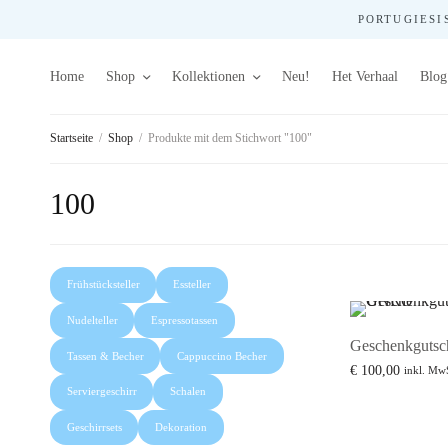
PORTUGIESIS
Home
Shop
Kollektionen
Neu!
Het Verhaal
Blog
Startseite
/
Shop
/
Produkte mit dem Stichwort "100"
100
Frühstücksteller
Essteller
Nudelteller
Espressotassen
Geschenkgutsc
Tassen & Becher
Cappuccino Becher
€
100,00
inkl. Mw
In den Warenkor
Serviergeschirr
Schalen
Geschirrsets
Dekoration