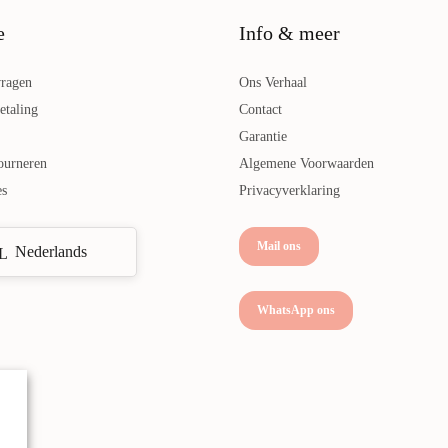
e
Info & meer
vragen
Ons Verhaal
etaling
Contact
Garantie
ourneren
Algemene Voorwaarden
es
Privacyverklaring
Mail ons
Nederlands
WhatsApp ons