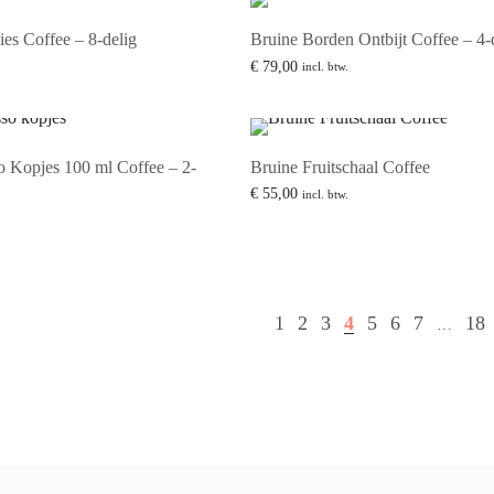
es Coffee – 8-delig
Bruine Borden Ontbijt Coffee – 4-
€
79,00
incl. btw.
Lees verder
o Kopjes 100 ml Coffee – 2-
Bruine Fruitschaal Coffee
€
55,00
incl. btw.
Lees verder
inkelwagen
1
2
3
4
5
6
7
18
…