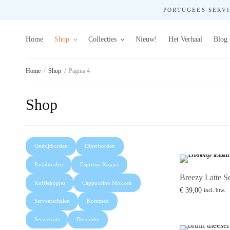
PORTUGEES SERVIE
Home
Shop
Collecties
Nieuw!
Het Verhaal
Blog
Home
/
Shop
/
Pagina 4
Shop
Ontbijtborden
Dinerborden
Pastaborden
Espresso Kopjes
Breezy Latte S
Koffiekopjes
Cappuccino Mokken
€
39,00
incl. btw.
Toevoegen aan w
Serveerschalen
Kommen
Serviessets
Decoratie