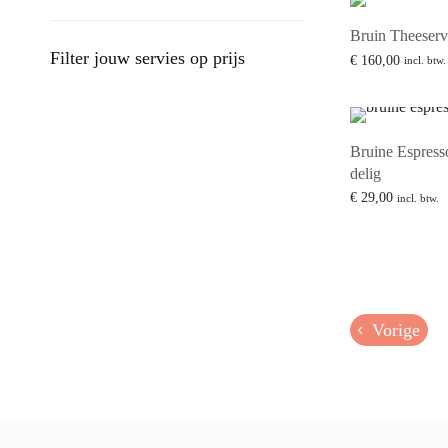
Bruin Theeservi
Filter jouw servies op prijs
€
160,00
incl. btw.
Lees verder
Bruine Espress
delig
€
29,00
incl. btw.
Toevoegen aan w
Vorige